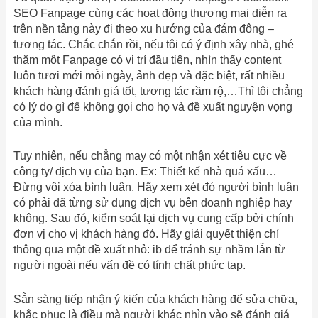
SEO Fanpage cùng các hoạt động thương mại diễn ra
trên nền tảng này đi theo xu hướng của đám đông –
tương tác. Chắc chắn rồi, nếu tôi có ý định xây nhà, ghé
thăm một Fanpage có vị trí đầu tiên, nhìn thấy content
luôn tươi mới mỗi ngày, ảnh đẹp và đặc biệt, rất nhiều
khách hàng đánh giá tốt, tương tác rầm rộ,…Thì tôi chẳng
có lý do gì để không gọi cho họ và đề xuất nguyện vọng
của mình.
Tuy nhiên, nếu chẳng may có một nhận xét tiêu cực về
công ty/ dịch vụ của bạn. Ex: Thiết kế nhà quá xấu…
Đừng vội xóa bình luận. Hãy xem xét đó người bình luận
có phải đã từng sử dụng dịch vụ bên doanh nghiệp hay
không. Sau đó, kiểm soát lại dịch vụ cung cấp bởi chính
đơn vị cho vị khách hàng đó. Hãy giải quyết thiện chí
thông qua một đề xuất nhỏ: ib để tránh sự nhầm lẫn từ
người ngoài nếu vấn đề có tính chất phức tạp.
Sẵn sàng tiếp nhận ý kiến của khách hàng để sửa chữa,
khắc phục là điều mà người khác nhìn vào sẽ đánh giá