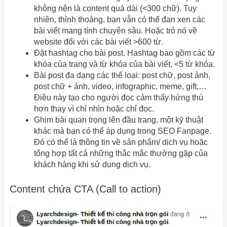
không nên là content quá dài (<300 chữ). Tuy
nhiên, thỉnh thoảng, bạn vẫn có thể đan xen các
bài viết mang tính chuyên sâu. Hoặc trỏ nó về
website đối với các bài viết >600 từ.
Đặt hashtag cho bài post. Hashtag bao gồm các từ
khóa của trang và từ khóa của bài viết, <5 từ khóa.
Bài post đa dạng các thể loại: post chữ, post ảnh,
post chữ + ảnh, video, infographic, meme, gift,…
Điều này tạo cho người đọc cảm thấy hứng thú
hơn thay vì chỉ nhìn hoặc chỉ đọc.
Ghim bài quan trọng lên đầu trang, một kỹ thuật
khác mà bạn có thể áp dụng trong SEO Fanpage.
Đó có thể là thông tin về sản phẩm/ dịch vụ hoặc
tổng hợp tất cả những thắc mắc thường gặp của
khách hàng khi sử dụng dịch vụ.
Content chứa CTA (Call to action)