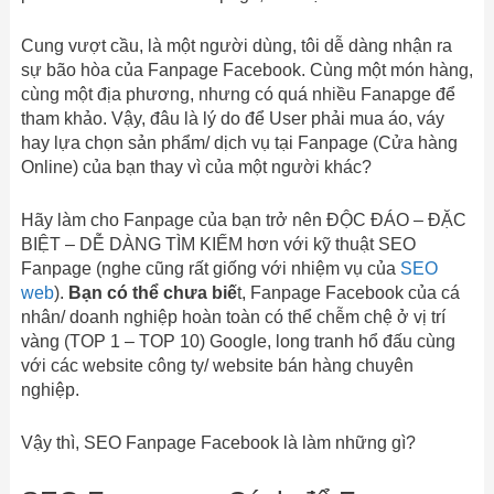
Cung vượt cầu, là một người dùng, tôi dễ dàng nhận ra
sự bão hòa của Fanpage Facebook. Cùng một món hàng,
cùng một địa phương, nhưng có quá nhiều Fanapge để
tham khảo. Vậy, đâu là lý do để User phải mua áo, váy
hay lựa chọn sản phẩm/ dịch vụ tại Fanpage (Cửa hàng
Online) của bạn thay vì của một người khác?
Hãy làm cho Fanpage của bạn trở nên ĐỘC ĐÁO – ĐẶC
BIỆT – DỄ DÀNG TÌM KIẾM hơn với kỹ thuật SEO
Fanpage (nghe cũng rất giống với nhiệm vụ của
SEO
web
).
Bạn có thể chưa biế
t, Fanpage Facebook của cá
nhân/ doanh nghiệp hoàn toàn có thể chễm chệ ở vị trí
vàng (TOP 1 – TOP 10) Google, long tranh hổ đấu cùng
với các website công ty/ website bán hàng chuyên
nghiệp.
Vậy thì, SEO Fanpage Facebook là làm những gì?