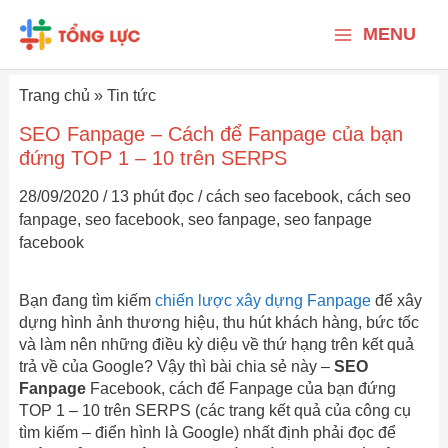
Nhảy
Main
tới
MENU
nội
Menu
dung
Trang chủ
»
Tin tức
SEO Fanpage – Cách để Fanpage của bạn
đứng TOP 1 – 10 trên SERPS
28/09/2020
/
13 phút đọc
/
cách seo facebook
,
cách seo
fanpage
,
seo facebook
,
seo fanpage
,
seo fanpage
facebook
Bạn đang tìm kiếm
chiến lược xây dựng Fanpage
để xây
dựng hình ảnh thương hiệu, thu hút khách hàng, bức tốc
và làm nên những điều kỳ diệu về thứ hạng trên kết quả
trả về của Google? Vậy thì bài chia sẻ này –
SEO
Fanpage
Facebook, cách để Fanpage của bạn đứng
TOP 1 – 10 trên SERPS (các trang kết quả của công cụ
tìm kiếm – điển hình là Google) nhất định phải đọc để