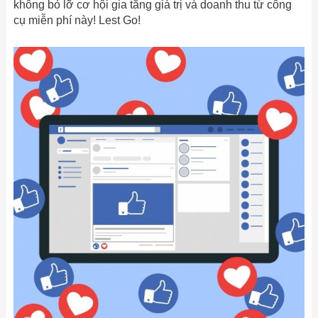
không bỏ lỡ cơ hội gia tăng giá trị và doanh thu từ công
cụ miễn phí này! Lest Go!