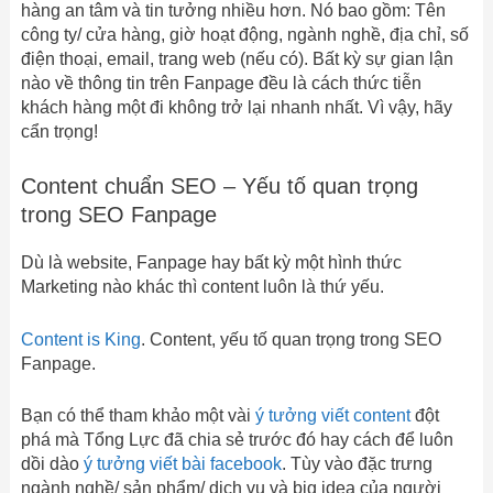
hàng an tâm và tin tưởng nhiều hơn. Nó bao gồm: Tên
công ty/ cửa hàng, giờ hoạt động, ngành nghề, địa chỉ, số
điện thoại, email, trang web (nếu có). Bất kỳ sự gian lận
nào về thông tin trên Fanpage đều là cách thức tiễn
khách hàng một đi không trở lại nhanh nhất. Vì vậy, hãy
cẩn trọng!
Content chuẩn SEO – Yếu tố quan trọng
trong SEO Fanpage
Dù là website, Fanpage hay bất kỳ một hình thức
Marketing nào khác thì content luôn là thứ yếu.
Content is King
. Content, yếu tố quan trọng trong SEO
Fanpage.
Bạn có thể tham khảo một vài
ý tưởng viết content
đột
phá mà Tổng Lực đã chia sẻ trước đó hay cách để luôn
dồi dào
ý tưởng viết bài facebook
. Tùy vào đặc trưng
ngành nghề/ sản phẩm/ dịch vụ và big idea của người