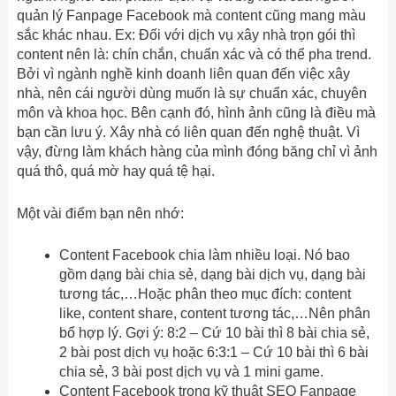
quản lý Fanpage Facebook mà content cũng mang màu
sắc khác nhau. Ex: Đối với dịch vụ xây nhà trọn gói thì
content nên là: chín chắn, chuẩn xác và có thể pha trend.
Bởi vì ngành nghề kinh doanh liên quan đến việc xây
nhà, nên cái người dùng muốn là sự chuẩn xác, chuyên
môn và khoa học. Bên cạnh đó, hình ảnh cũng là điều mà
bạn cần lưu ý. Xây nhà có liên quan đến nghệ thuật. Vì
vậy, đừng làm khách hàng của mình đóng băng chỉ vì ảnh
quá thô, quá mờ hay quá tệ hại.
Một vài điểm bạn nên nhớ:
Content Facebook chia làm nhiều loại. Nó bao
gồm dạng bài chia sẻ, dạng bài dịch vụ, dạng bài
tương tác,…Hoặc phân theo mục đích: content
like, content share, content tương tác,…Nên phân
bổ hợp lý. Gợi ý: 8:2 – Cứ 10 bài thì 8 bài chia sẻ,
2 bài post dịch vụ hoặc 6:3:1 – Cứ 10 bài thì 6 bài
chia sẻ, 3 bài post dịch vụ và 1 mini game.
Content Facebook trong kỹ thuật SEO Fanpage