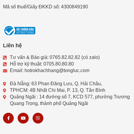
Mã số thuế/Giấy ĐKKD số: 4300849190
Liên hệ
Tư vấn & Báo giá: 0765.82.82.82 (có zalo)
Hỗ trợ kỹ thuật: 0705.80.80.80
Email: hotrokhachhang@tongluc.com
Đà Nẵng: 63 Phan Đăng Lưu, Q. Hải Châu,
TPHCM: 4B Nhất Chi Mai, P. 13, Q. Tân Bình
Quảng Ngãi : 14 đường số 7, KCD 577, phường Trương
Quang Trọng, thành phố Quảng Ngãi
F
Y
V
a
o
i
c
u
b
e
t
e
b
u
r