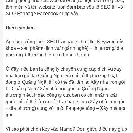
Cũng giống như các web được thực hiện bởi Tổng Lực,
tên miền và tên website luôn đảm bảo yếu tố SEO thì với
SEO Fanpage Facebook cũng vậy.
Điều cần làm:
Áp dụng công thức SEO Fanpage cho title: Keyword (từ
khóa – sản phẩm/ dịch vụ/ ngành nghề) + thị trường/ địa
phương + thương hiệu (có hoặc không).
Ở đây, nếu bạn là công ty chuyên cung cấp dịch vụ xây
nhà trọn gói tại Quảng Ngãi, và chỉ có thị trường hoạt
động ở Quảng Ngãi thì có thể đặt tên là: Xây nhà trọn gói
tại Quảng Ngãi/ Xây nhà trọn gói tại Quảng Ngãi –
thương hiệu. Hoặc công ty của bạn có chi nhánh toàn
quốc thì có thể lập ra các Fanpage con (Xây nhà trọn gói
+ địa phương) cùng với một Fanpage tổng – Xây nhà trọn
gói.
Vì sao phải chèn key vào Name? Đơn giản, điều này giúp