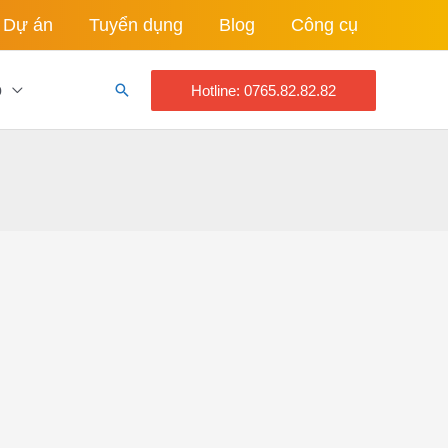
Dự án
Tuyển dụng
Blog
Công cụ
o
Tìm
Hotline: 0765.82.82.82
kiếm