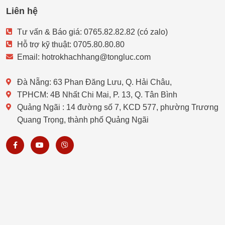
Liên hệ
Tư vấn & Báo giá: 0765.82.82.82 (có zalo)
Hỗ trợ kỹ thuật: 0705.80.80.80
Email: hotrokhachhang@tongluc.com
Đà Nẵng: 63 Phan Đăng Lưu, Q. Hải Châu,
TPHCM: 4B Nhất Chi Mai, P. 13, Q. Tân Bình
Quảng Ngãi : 14 đường số 7, KCD 577, phường Trương
Quang Trọng, thành phố Quảng Ngãi
F
Y
V
a
o
i
c
u
b
e
t
e
b
u
r
o
b
o
e
k
-
f