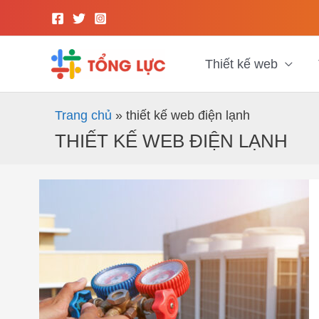
Nhảy
tới
nội
dung
Thiết kế web
Trang chủ
»
thiết kế web điện lạnh
THIẾT KẾ WEB ĐIỆN LẠNH
Thiết
kế
web
điện
lạnh
chuẩn
SEO