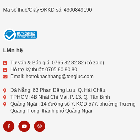
Mã số thuế/Giấy ĐKKD số: 4300849190
Liên hệ
Tư vấn & Báo giá: 0765.82.82.82 (có zalo)
Hỗ trợ kỹ thuật: 0705.80.80.80
Email: hotrokhachhang@tongluc.com
Đà Nẵng: 63 Phan Đăng Lưu, Q. Hải Châu,
TPHCM: 4B Nhất Chi Mai, P. 13, Q. Tân Bình
Quảng Ngãi : 14 đường số 7, KCD 577, phường Trương
Quang Trọng, thành phố Quảng Ngãi
F
Y
V
a
o
i
c
u
b
e
t
e
b
u
r