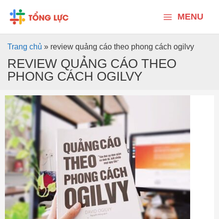
Nhảy
Main
tới
MENU
nội
Menu
dung
Trang chủ
»
review quảng cáo theo phong cách ogilvy
REVIEW QUẢNG CÁO THEO
PHONG CÁCH OGILVY
Review
Quảng
cáo
theo
phong
cách
Ogilvy
–
Định
vị
sản
phẩm,