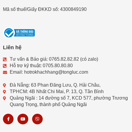
Mã số thuế/Giấy ĐKKD số: 4300849190
Liên hệ
Tư vấn & Báo giá: 0765.82.82.82 (có zalo)
Hỗ trợ kỹ thuật: 0705.80.80.80
Email: hotrokhachhang@tongluc.com
Đà Nẵng: 63 Phan Đăng Lưu, Q. Hải Châu,
TPHCM: 4B Nhất Chi Mai, P. 13, Q. Tân Bình
Quảng Ngãi : 14 đường số 7, KCD 577, phường Trương
Quang Trọng, thành phố Quảng Ngãi
F
Y
V
a
o
i
c
u
b
e
t
e
b
u
r