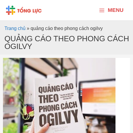
Nhảy
Main
tới
MENU
nội
Menu
dung
Trang chủ
»
quảng cáo theo phong cách ogilvy
QUẢNG CÁO THEO PHONG CÁCH
OGILVY
Review
Quảng
cáo
theo
phong
cách
Ogilvy
–
Định
vị
sản
phẩm,