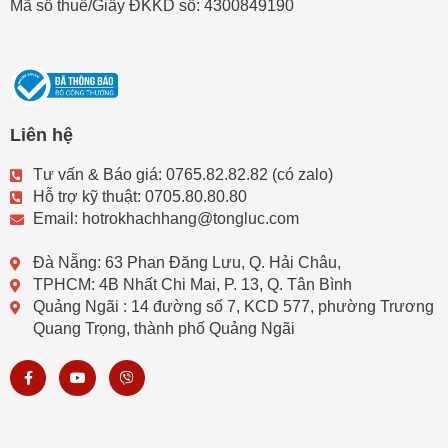
Mã số thuế/Giấy ĐKKD số: 4300849190
Liên hệ
Tư vấn & Báo giá: 0765.82.82.82 (có zalo)
Hỗ trợ kỹ thuật: 0705.80.80.80
Email: hotrokhachhang@tongluc.com
Đà Nẵng: 63 Phan Đăng Lưu, Q. Hải Châu,
TPHCM: 4B Nhất Chi Mai, P. 13, Q. Tân Bình
Quảng Ngãi : 14 đường số 7, KCD 577, phường Trương
Quang Trọng, thành phố Quảng Ngãi
F
Y
V
a
o
i
c
u
b
e
t
e
b
u
r
o
b