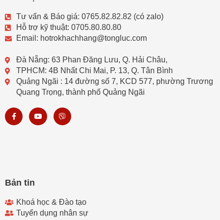
Tư vấn & Báo giá: 0765.82.82.82 (có zalo)
Hỗ trợ kỹ thuật: 0705.80.80.80
Email: hotrokhachhang@tongluc.com
Đà Nẵng: 63 Phan Đăng Lưu, Q. Hải Châu,
TPHCM: 4B Nhất Chi Mai, P. 13, Q. Tân Bình
Quảng Ngãi : 14 đường số 7, KCD 577, phường Trương
Quang Trọng, thành phố Quảng Ngãi
F
Y
V
a
o
i
c
u
b
e
t
e
b
u
r
o
b
o
e
k
-
f
Bản tin
Khoá học & Đào tạo
Tuyển dụng nhân sự