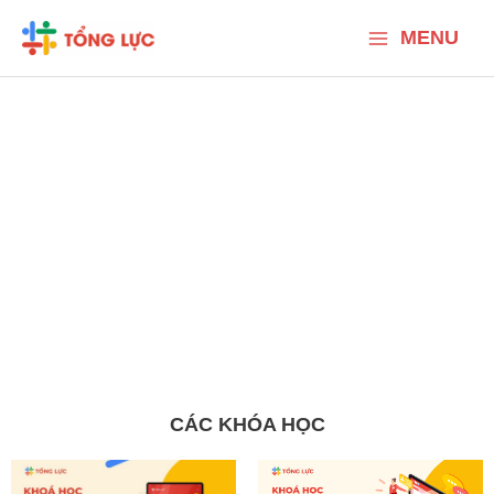
Nhảy
Main
tới
MENU
nội
Menu
dung
CÁC KHÓA HỌC