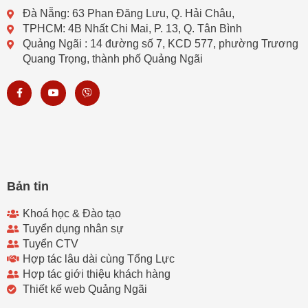
Đà Nẵng: 63 Phan Đăng Lưu, Q. Hải Châu,
TPHCM: 4B Nhất Chi Mai, P. 13, Q. Tân Bình
Quảng Ngãi : 14 đường số 7, KCD 577, phường Trương
Quang Trọng, thành phố Quảng Ngãi
F
Y
V
a
o
i
c
u
b
e
t
e
b
u
r
o
b
o
e
k
-
f
Bản tin
Khoá học & Đào tạo
Tuyển dụng nhân sự
Tuyển CTV
Hợp tác lâu dài cùng Tổng Lực
Hợp tác giới thiệu khách hàng
Thiết kế web Quảng Ngãi