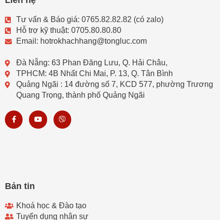
Liên hệ
Tư vấn & Báo giá: 0765.82.82.82 (có zalo)
Hỗ trợ kỹ thuật: 0705.80.80.80
Email: hotrokhachhang@tongluc.com
Đà Nẵng: 63 Phan Đăng Lưu, Q. Hải Châu,
TPHCM: 4B Nhất Chi Mai, P. 13, Q. Tân Bình
Quảng Ngãi : 14 đường số 7, KCD 577, phường Trương
Quang Trọng, thành phố Quảng Ngãi
F
Y
V
a
o
i
c
u
b
e
t
e
b
u
r
o
b
o
e
k
-
f
Bản tin
Khoá học & Đào tạo
Tuyển dụng nhân sự