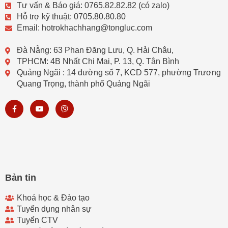
Tư vấn & Báo giá: 0765.82.82.82 (có zalo)
Hỗ trợ kỹ thuật: 0705.80.80.80
Email: hotrokhachhang@tongluc.com
Đà Nẵng: 63 Phan Đăng Lưu, Q. Hải Châu,
TPHCM: 4B Nhất Chi Mai, P. 13, Q. Tân Bình
Quảng Ngãi : 14 đường số 7, KCD 577, phường Trương
Quang Trọng, thành phố Quảng Ngãi
F
Y
V
a
o
i
c
u
b
e
t
e
b
u
r
o
b
o
e
k
-
f
Bản tin
Khoá học & Đào tạo
Tuyển dụng nhân sự
Tuyển CTV