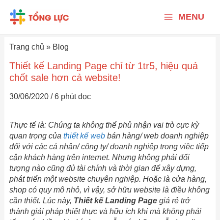
Nhảy
Main
tới
MENU
nội
Menu
dung
Trang chủ
»
Blog
Thiết kế Landing Page chỉ từ 1tr5, hiệu quả
chốt sale hơn cả website!
30/06/2020
/
6 phút đọc
Thực tế là: Chúng ta không thể phủ nhận vai trò cực kỳ
quan trọng của
thiết kế web
bán hàng/ web doanh nghiệp
đối với các cá nhân/ công ty/ doanh nghiệp trong việc tiếp
cận khách hàng trên internet. Nhưng không phải đối
tượng nào cũng đủ tài chính và thời gian để xây dựng,
phát triển một website chuyên nghiệp. Hoặc là cửa hàng,
shop có quy mô nhỏ, vì vậy, sở hữu website là điều không
cần thiết. Lúc này,
Thiết kế Landing Page
giá rẻ trở
thành giải pháp thiết thực và hữu ích khi mà không phải