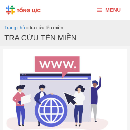
Nhảy
Main
tới
MENU
nội
Menu
dung
Trang chủ
»
tra cứu tên miền
TRA CỨU TÊN MIỀN
Tên
miền
là
gì?
Những
điều
cần
biết
về
tên
miền
khi
thiết