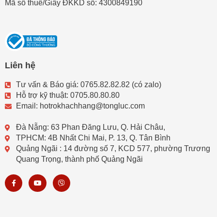
Mã số thuế/Giấy ĐKKD số: 4300849190
Liên hệ
Tư vấn & Báo giá: 0765.82.82.82 (có zalo)
Hỗ trợ kỹ thuật: 0705.80.80.80
Email: hotrokhachhang@tongluc.com
Đà Nẵng: 63 Phan Đăng Lưu, Q. Hải Châu,
TPHCM: 4B Nhất Chi Mai, P. 13, Q. Tân Bình
Quảng Ngãi : 14 đường số 7, KCD 577, phường Trương
Quang Trọng, thành phố Quảng Ngãi
F
Y
V
a
o
i
c
u
b
e
t
e
b
u
r
o
b