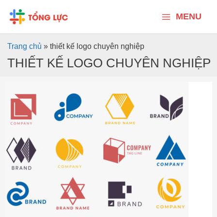
Nhảy
Main
tới
MENU
nội
Menu
dung
Trang chủ
»
thiết kế logo chuyên nghiệp
THIẾT KẾ LOGO CHUYÊN NGHIỆP
Thiết
kế
Logo
tại
Quảng
Ngãi
–
7
cam
kết
từ
Tổng
Lực