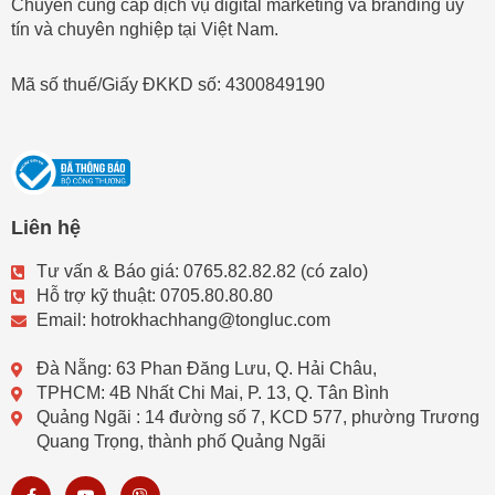
Chuyên cung cấp dịch vụ digital marketing và branding uy
tín và chuyên nghiệp tại Việt Nam.
Mã số thuế/Giấy ĐKKD số: 4300849190
Liên hệ
Tư vấn & Báo giá: 0765.82.82.82 (có zalo)
Hỗ trợ kỹ thuật: 0705.80.80.80
Email: hotrokhachhang@tongluc.com
Đà Nẵng: 63 Phan Đăng Lưu, Q. Hải Châu,
TPHCM: 4B Nhất Chi Mai, P. 13, Q. Tân Bình
Quảng Ngãi : 14 đường số 7, KCD 577, phường Trương
Quang Trọng, thành phố Quảng Ngãi
F
Y
V