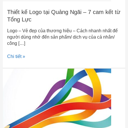
Thiết kế Logo tại Quảng Ngãi – 7 cam kết từ
Tổng Lực
Logo – Vẻ đẹp của thương hiệu – Cách nhanh nhất để
người dùng nhớ đến sản phẩm/ dịch vụ của cá nhân/
công […]
Chi tiết »
Thiết
kế
logo
chuyên
nghiệp
–
sáng
tạo
–
độc