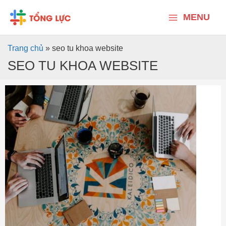
Nhảy
Main
tới
MENU
nội
Menu
dung
Trang chủ
»
seo tu khoa website
SEO TU KHOA WEBSITE
Seo
web
chuyên
nghiệp
lên
top
Google
nhanh
chóng
–
Seo
Tổng
Lực