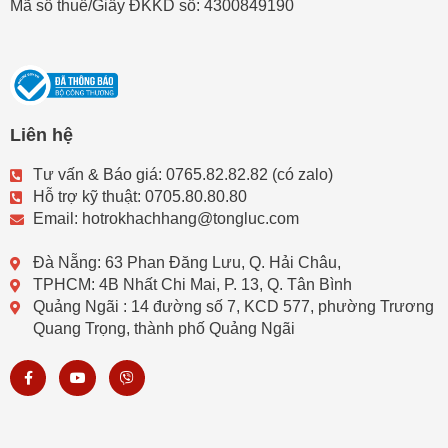
Mã số thuế/Giấy ĐKKD số: 4300849190
Liên hệ
Tư vấn & Báo giá: 0765.82.82.82 (có zalo)
Hỗ trợ kỹ thuật: 0705.80.80.80
Email: hotrokhachhang@tongluc.com
Đà Nẵng: 63 Phan Đăng Lưu, Q. Hải Châu,
TPHCM: 4B Nhất Chi Mai, P. 13, Q. Tân Bình
Quảng Ngãi : 14 đường số 7, KCD 577, phường Trương
Quang Trọng, thành phố Quảng Ngãi
F
Y
V
a
o
i
c
u
b
e
t
e
b
u
r
o
b