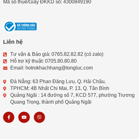
Mã số thuế/Giấy ĐKKD số: 4300849190
Liên hệ
Tư vấn & Báo giá: 0765.82.82.82 (có zalo)
Hỗ trợ kỹ thuật: 0705.80.80.80
Email: hotrokhachhang@tongluc.com
Đà Nẵng: 63 Phan Đăng Lưu, Q. Hải Châu,
TPHCM: 4B Nhất Chi Mai, P. 13, Q. Tân Bình
Quảng Ngãi : 14 đường số 7, KCD 577, phường Trương
Quang Trọng, thành phố Quảng Ngãi
F
Y
V
a
o
i
c
u
b
e
t
e
b
u
r
o
b