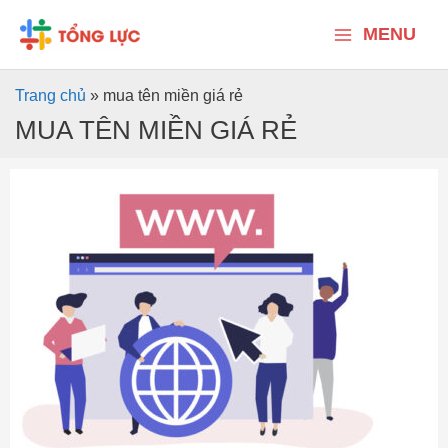
Nhảy
Main
tới
MENU
nội
Menu
dung
Trang chủ
»
mua tên miền giá rẻ
MUA TÊN MIỀN GIÁ RẺ
Tên
miền
là
gì?
Những
điều
cần
biết
về
tên
miền
khi
thiết