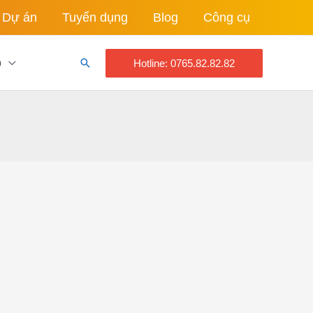
Dự án
Tuyển dụng
Blog
Công cụ
o
Tìm
Hotline: 0765.82.82.82
kiếm