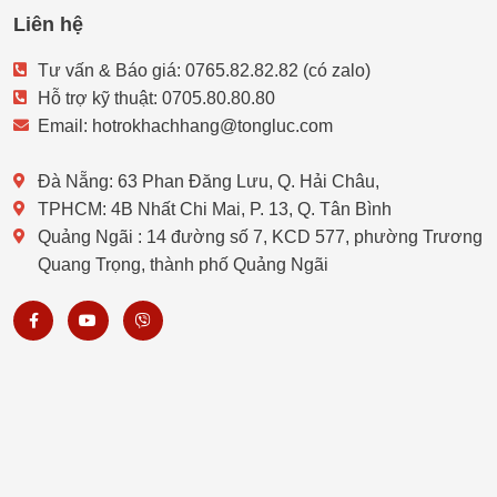
Liên hệ
Tư vấn & Báo giá: 0765.82.82.82 (có zalo)
Hỗ trợ kỹ thuật: 0705.80.80.80
Email: hotrokhachhang@tongluc.com
Đà Nẵng: 63 Phan Đăng Lưu, Q. Hải Châu,
TPHCM: 4B Nhất Chi Mai, P. 13, Q. Tân Bình
Quảng Ngãi : 14 đường số 7, KCD 577, phường Trương
Quang Trọng, thành phố Quảng Ngãi
F
Y
V
a
o
i
c
u
b
e
t
e
b
u
r
o
b
o
e
k
-
f