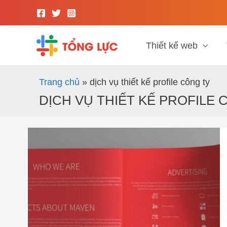
Nhảy
tới
nội
dung
Thiết kế web
Trang chủ
»
dịch vụ thiết kế profile công ty
DỊCH VỤ THIẾT KẾ PROFILE 
Thiết
kế
hồ
sơ
năng
lực
chuyên