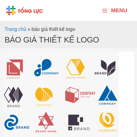
Nhảy
Main
tới
MENU
nội
Menu
dung
Trang chủ
»
báo giá thiết kế logo
BÁO GIÁ THIẾT KẾ LOGO
Thiết
kế
Logo
tại
Quảng
Ngãi
–
7
cam
kết
từ
Tổng
Lực