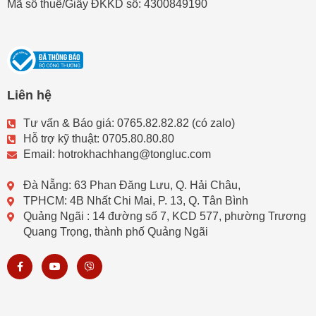
Mã số thuế/Giấy ĐKKD số: 4300849190
Liên hệ
Tư vấn & Báo giá: 0765.82.82.82 (có zalo)
Hỗ trợ kỹ thuật: 0705.80.80.80
Email: hotrokhachhang@tongluc.com
Đà Nẵng: 63 Phan Đăng Lưu, Q. Hải Châu,
TPHCM: 4B Nhất Chi Mai, P. 13, Q. Tân Bình
Quảng Ngãi : 14 đường số 7, KCD 577, phường Trương
Quang Trọng, thành phố Quảng Ngãi
F
Y
V
a
o
i
c
u
b
e
t
e
b
u
r
o
b