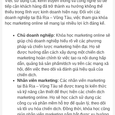
Việc sử dụng các kênh truyền thông và công nghệ số để
tiếp cận khách hàng đã trở thành xu hướng không thể
thiếu trong lĩnh vực kinh doanh hiện nay. Đối với các
doanh nghiệp tại Bà Rịa – Vũng Tàu, việc tham gia khóa
học marketing online sẽ mang lại nhiều lợi ích đáng kể.
Chủ doanh nghiệp:
Khóa học marketing online sẽ
giúp chủ doanh nghiệp hiểu rõ về các phương
pháp và chiến lược marketing hiện đại. Họ sẽ
được hướng dẫn cách xây dựng một chiến dịch
marketing hoàn chỉnh từ việc tạo ra nội dung hấp
dẫn, quảng bá sản phẩm/dịch vụ trên các mạng xã
hội, đến việc theo dõi và đánh giá hiệu quả của
chiến dịch.
Nhân viên marketing:
Các nhân viên marketing
tại Bà Rịa – Vũng Tàu sẽ được trang bị kiến thức
và kỹ năng cần thiết để thực hiện các chiến dịch
marketing online. Họ sẽ học cách sử dụng các
công cụ và phần mềm hỗ trợ để quản lý, theo dõi
và tối ưu hóa chiến dịch. Đồng thời, khóa học cũng
giúp nhân viên marketing nắm bắt được xu hướng