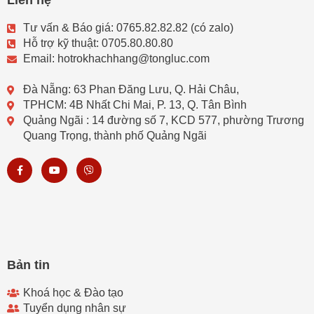
Tư vấn & Báo giá: 0765.82.82.82 (có zalo)
Hỗ trợ kỹ thuật: 0705.80.80.80
Email: hotrokhachhang@tongluc.com
Đà Nẵng: 63 Phan Đăng Lưu, Q. Hải Châu,
TPHCM: 4B Nhất Chi Mai, P. 13, Q. Tân Bình
Quảng Ngãi : 14 đường số 7, KCD 577, phường Trương
Quang Trọng, thành phố Quảng Ngãi
F
Y
V
a
o
i
c
u
b
e
t
e
b
u
r
o
b
o
e
k
-
f
Bản tin
Khoá học & Đào tạo
Tuyển dụng nhân sự