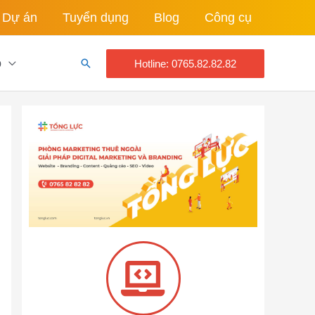
Dự án
Tuyển dụng
Blog
Công cụ
o
Tìm
Hotline: 0765.82.82.82
kiếm