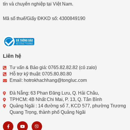
tín và chuyên nghiệp tại Việt Nam.
Mã số thuế/Giấy ĐKKD số: 4300849190
Liên hệ
Tư vấn & Báo giá: 0765.82.82.82 (có zalo)
Hỗ trợ kỹ thuật: 0705.80.80.80
Email: hotrokhachhang@tongluc.com
Đà Nẵng: 63 Phan Đăng Lưu, Q. Hải Châu,
TPHCM: 4B Nhất Chi Mai, P. 13, Q. Tân Bình
Quảng Ngãi : 14 đường số 7, KCD 577, phường Trương
Quang Trọng, thành phố Quảng Ngãi
F
Y
V
a
o
i