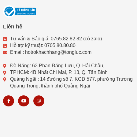
Liên hệ
Tư vấn & Báo giá: 0765.82.82.82 (có zalo)
Hỗ trợ kỹ thuật: 0705.80.80.80
Email: hotrokhachhang@tongluc.com
Đà Nẵng: 63 Phan Đăng Lưu, Q. Hải Châu,
TPHCM: 4B Nhất Chi Mai, P. 13, Q. Tân Bình
Quảng Ngãi : 14 đường số 7, KCD 577, phường Trương
Quang Trọng, thành phố Quảng Ngãi
F
Y
V
a
o
i
c
u
b
e
t
e
b
u
r
o
b
o
e
k
-
f