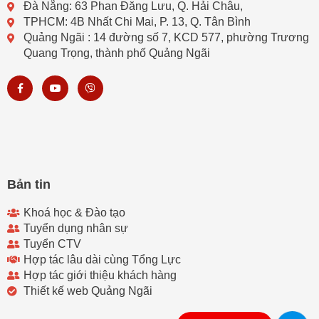
Đà Nẵng: 63 Phan Đăng Lưu, Q. Hải Châu,
TPHCM: 4B Nhất Chi Mai, P. 13, Q. Tân Bình
Quảng Ngãi : 14 đường số 7, KCD 577, phường Trương
Quang Trọng, thành phố Quảng Ngãi
F
Y
V
a
o
i
c
u
b
e
t
e
b
u
r
o
b
o
e
k
-
f
Bản tin
Khoá học & Đào tạo
Tuyển dụng nhân sự
Tuyển CTV
Hợp tác lâu dài cùng Tổng Lực
Hợp tác giới thiệu khách hàng
Thiết kế web Quảng Ngãi