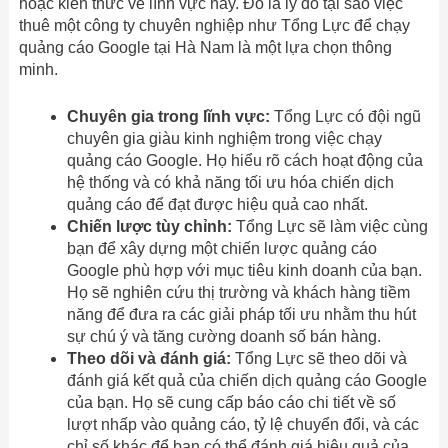
hoặc kiến thức về lĩnh vực này. Đó là lý do tại sao việc
thuê một công ty chuyên nghiệp như Tổng Lực để chạy
quảng cáo Google tại Hà Nam là một lựa chọn thông
minh.
Chuyên gia trong lĩnh vực:
Tổng Lực có đội ngũ
chuyên gia giàu kinh nghiệm trong việc chạy
quảng cáo Google. Họ hiểu rõ cách hoạt động của
hệ thống và có khả năng tối ưu hóa chiến dịch
quảng cáo để đạt được hiệu quả cao nhất.
Chiến lược tùy chỉnh:
Tổng Lực sẽ làm việc cùng
bạn để xây dựng một chiến lược quảng cáo
Google phù hợp với mục tiêu kinh doanh của bạn.
Họ sẽ nghiên cứu thị trường và khách hàng tiềm
năng để đưa ra các giải pháp tối ưu nhằm thu hút
sự chú ý và tăng cường doanh số bán hàng.
Theo dõi và đánh giá:
Tổng Lực sẽ theo dõi và
đánh giá kết quả của chiến dịch quảng cáo Google
của bạn. Họ sẽ cung cấp báo cáo chi tiết về số
lượt nhấp vào quảng cáo, tỷ lệ chuyển đổi, và các
chỉ số khác để bạn có thể đánh giá hiệu quả của