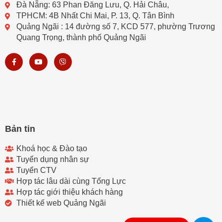
Đà Nẵng: 63 Phan Đăng Lưu, Q. Hải Châu,
TPHCM: 4B Nhất Chi Mai, P. 13, Q. Tân Bình
Quảng Ngãi : 14 đường số 7, KCD 577, phường Trương
Quang Trọng, thành phố Quảng Ngãi
F
Y
V
a
o
i
c
u
b
e
t
e
b
u
r
o
b
o
e
k
-
f
Bản tin
Khoá học & Đào tạo
Tuyển dụng nhân sự
Tuyển CTV
Hợp tác lâu dài cùng Tổng Lực
Hợp tác giới thiệu khách hàng
Thiết kế web Quảng Ngãi