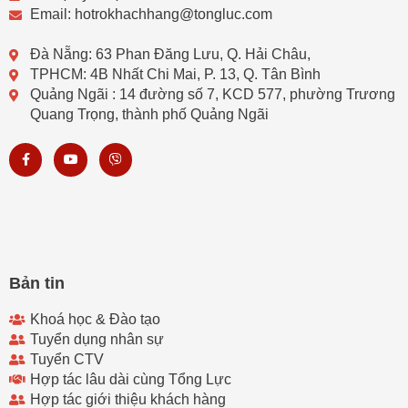
Email: hotrokhachhang@tongluc.com
Đà Nẵng: 63 Phan Đăng Lưu, Q. Hải Châu,
TPHCM: 4B Nhất Chi Mai, P. 13, Q. Tân Bình
Quảng Ngãi : 14 đường số 7, KCD 577, phường Trương
Quang Trọng, thành phố Quảng Ngãi
F
Y
V
a
o
i
c
u
b
e
t
e
b
u
r
o
b
o
e
k
-
f
Bản tin
Khoá học & Đào tạo
Tuyển dụng nhân sự
Tuyển CTV
Hợp tác lâu dài cùng Tổng Lực
Hợp tác giới thiệu khách hàng