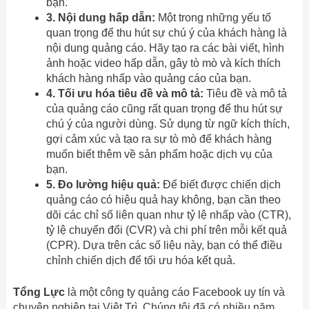
bạn.
3. Nội dung hấp dẫn:
Một trong những yếu tố
quan trọng để thu hút sự chú ý của khách hàng là
nội dung quảng cáo. Hãy tạo ra các bài viết, hình
ảnh hoặc video hấp dẫn, gây tò mò và kích thích
khách hàng nhấp vào quảng cáo của bạn.
4. Tối ưu hóa tiêu đề và mô tả:
Tiêu đề và mô tả
của quảng cáo cũng rất quan trọng để thu hút sự
chú ý của người dùng. Sử dụng từ ngữ kích thích,
gợi cảm xúc và tạo ra sự tò mò để khách hàng
muốn biết thêm về sản phẩm hoặc dịch vụ của
bạn.
5. Đo lường hiệu quả:
Để biết được chiến dịch
quảng cáo có hiệu quả hay không, bạn cần theo
dõi các chỉ số liên quan như tỷ lệ nhấp vào (CTR),
tỷ lệ chuyển đổi (CVR) và chi phí trên mỗi kết quả
(CPR). Dựa trên các số liệu này, bạn có thể điều
chỉnh chiến dịch để tối ưu hóa kết quả.
Tổng Lực
là một công ty quảng cáo Facebook uy tín và
chuyên nghiệp tại Việt Trì. Chúng tôi đã có nhiều năm