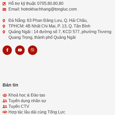
Hỗ trợ kỹ thuật: 0705.80.80.80
Email: hotrokhachhang@tongluc.com
Đà Nẵng: 63 Phan Đăng Lưu, Q. Hải Châu,
TPHCM: 4B Nhất Chi Mai, P. 13, Q. Tân Bình
Quảng Ngãi : 14 đường số 7, KCD 577, phường Trương
Quang Trọng, thành phố Quảng Ngãi
F
Y
V
a
o
i
c
u
b
e
t
e
b
u
r
o
b
o
e
k
-
f
Bản tin
Khoá học & Đào tạo
Tuyển dụng nhân sự
Tuyển CTV
Hợp tác lâu dài cùng Tổng Lực