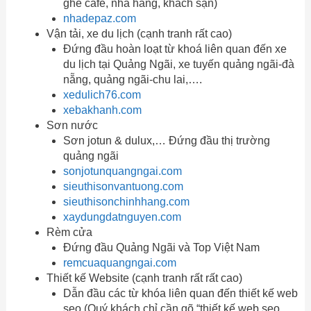
ghế cafe, nhà hàng, khách sạn)
nhadepaz.com
Vận tải, xe du lịch (cạnh tranh rất cao)
Đứng đầu hoàn loạt từ khoá liên quan đến xe
du lịch tại Quảng Ngãi, xe tuyến quảng ngãi-đà
nẵng, quảng ngãi-chu lai,….
xedulich76.com
xebakhanh.com
Sơn nước
Sơn jotun & dulux,… Đứng đầu thị trường
quảng ngãi
sonjotunquangngai.com
sieuthisonvantuong.com
sieuthisonchinhhang.com
xaydungdatnguyen.com
Rèm cửa
Đứng đầu Quảng Ngãi và Top Việt Nam
remcuaquangngai.com
Thiết kế Website (cạnh tranh rất rất cao)
Dẫn đầu các từ khóa liên quan đến thiết kế web
seo (Quý khách chỉ cần gõ “thiết kế web sẹo ….