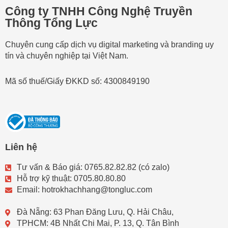
Công ty TNHH Công Nghệ Truyền
Thông Tổng Lực
Chuyên cung cấp dịch vụ digital marketing và branding uy
tín và chuyên nghiệp tại Việt Nam.
Mã số thuế/Giấy ĐKKD số: 4300849190
Liên hệ
Tư vấn & Báo giá: 0765.82.82.82 (có zalo)
Hỗ trợ kỹ thuật: 0705.80.80.80
Email: hotrokhachhang@tongluc.com
Đà Nẵng: 63 Phan Đăng Lưu, Q. Hải Châu,
TPHCM: 4B Nhất Chi Mai, P. 13, Q. Tân Bình