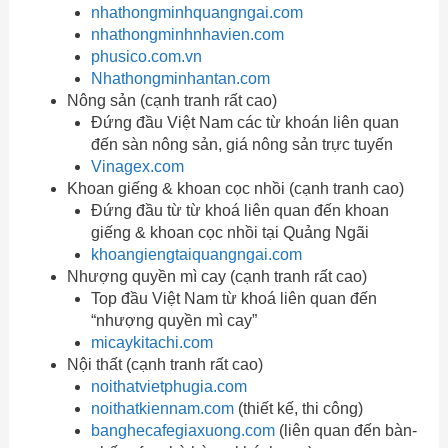
nhathongminhquangngai.com
nhathongminhnhavien.com
phusico.com.vn
Nhathongminhantan.com
Nông sản (cạnh tranh rất cao)
Đứng đầu Việt Nam các từ khoán liên quan
đến sàn nông sản, giá nông sản trực tuyến
Vinagex.com
Khoan giếng & khoan cọc nhồi (cạnh tranh cao)
Đứng đầu từ từ khoá liên quan đến khoan
giếng & khoan cọc nhồi tại Quảng Ngãi
khoangiengtaiquangngai.com
Nhượng quyền mì cay (cạnh tranh rất cao)
Top đầu Việt Nam từ khoá liên quan đến
“nhượng quyền mì cay”
micaykitachi.com
Nội thất (cạnh tranh rất cao)
noithatvietphugia.com
noithatkiennam.com
(thiết kế, thi công)
banghecafegiaxuong.com
(liên quan đến bàn-