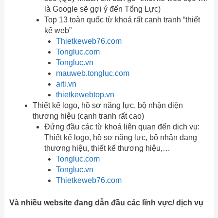
là Google sẽ gợi ý đến Tổng Lực)
Top 13 toàn quốc từ khoá rất cạnh tranh “thiết
kế web”
Thietkeweb76.com
Tongluc.com
Tongluc.vn
mauweb.tongluc.com
aiti.vn
thietkewebtop.vn
Thiết kế logo, hồ sơ năng lực, bộ nhận diện
thương hiệu (cạnh tranh rất cao)
Đứng đầu các từ khoá liên quan đến dịch vụ:
Thiết kế logo, hồ sơ năng lực, bộ nhận dạng
thương hiệu, thiết kế thương hiệu,…
Tongluc.com
Tongluc.vn
Thietkeweb76.com
Và nhiều website đang dẫn đầu các lĩnh vực/ dịch vụ